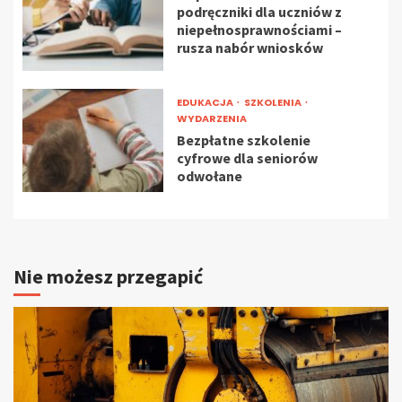
podręczniki dla uczniów z
niepełnosprawnościami –
rusza nabór wniosków
EDUKACJA
SZKOLENIA
WYDARZENIA
Bezpłatne szkolenie
cyfrowe dla seniorów
odwołane
Nie możesz przegapić