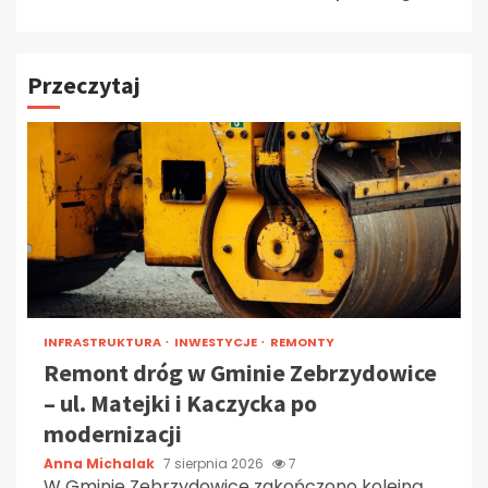
Przeczytaj
INFRASTRUKTURA
INWESTYCJE
REMONTY
Remont dróg w Gminie Zebrzydowice
– ul. Matejki i Kaczycka po
modernizacji
Anna Michalak
7 sierpnia 2026
7
W Gminie Zebrzydowice zakończono kolejną