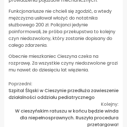
prowadzenia pojazdów mechanicznych.
Funkcjonariusze nie chcieli się zgodzić, a wtedy
mężczyzna usiłował włożyć do notatnika
służbowego 200 zł. Policjanci jedynie
poinformowali, że próba przekupstwa to kolejny
czyn niedozwolony, który zostanie dopisany do
całego zdarzenia.
Obecnie mieszkaniec Cieszyna czeka na
rozprawę. Za wszystkie czyny niedozwolone grozi
mu nawet do dziesięciu lat więzienia.
Continue
Poprzedni:
Szpital Śląski w Cieszynie przedłuża zawieszenie
Reading
działalności oddziału pediatrycznego
Kolejny:
W cieszyńskim ratuszu w końcu będzie winda
dla niepełnosprawnych. Ruszyła procedura
przetargowa!