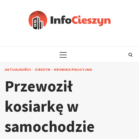
Skip
to
content
PRIMARY
MENU
AKTUALNOŚCI
CIESZYN
KRONIKA POLICYJNA
Przewoził
kosiarkę w
samochodzie