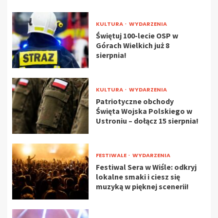
KULTURA
WYDARZENIA
Świętuj 100-lecie OSP w
Górach Wielkich już 8
sierpnia!
KULTURA
WYDARZENIA
Patriotyczne obchody
Święta Wojska Polskiego w
Ustroniu – dołącz 15 sierpnia!
FESTIWALE
WYDARZENIA
Festiwal Sera w Wiśle: odkryj
lokalne smaki i ciesz się
muzyką w pięknej scenerii!