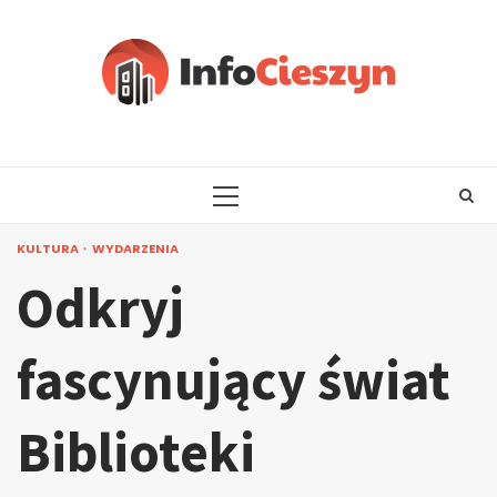
Skip
to
content
PRIMARY
MENU
KULTURA
WYDARZENIA
Odkryj
fascynujący świat
Biblioteki