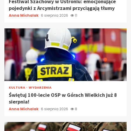
Festiwal Szachowy w Ustroniu: emocjonujące
pojedynki z Arcymistrzami przyciągają tłumy
Anna Michalak
6 sierpnia 2026
11
KULTURA
WYDARZENIA
Świętuj 100-lecie OSP w Górach Wielkich już 8
sierpnia!
Anna Michalak
6 sierpnia 2026
8