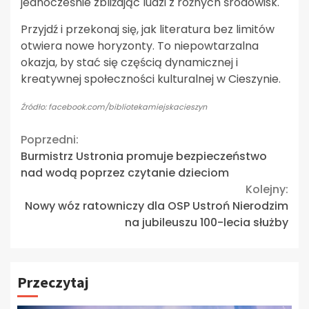
jednocześnie zbliżając ludzi z różnych środowisk.
Przyjdź i przekonaj się, jak literatura bez limitów
otwiera nowe horyzonty. To niepowtarzalna
okazja, by stać się częścią dynamicznej i
kreatywnej społeczności kulturalnej w Cieszynie.
Źródło: facebook.com/bibliotekamiejskacieszyn
Continue
Poprzedni:
Burmistrz Ustronia promuje bezpieczeństwo
Reading
nad wodą poprzez czytanie dzieciom
Kolejny:
Nowy wóz ratowniczy dla OSP Ustroń Nierodzim
na jubileuszu 100-lecia służby
Przeczytaj