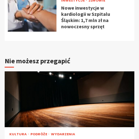
INWESTYCJE
ZDROWIE
Nowe inwestycje w
kardiologii w Szpitalu
Śląskim: 1,7 mln zł na
nowoczesny sprzęt
Nie możesz przegapić
KULTURA
PODRÓŻE
WYDARZENIA