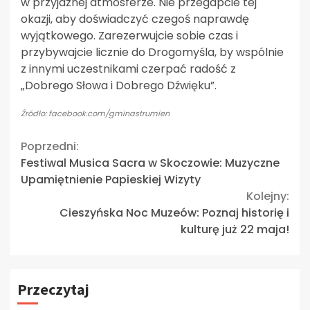
w przyjaznej atmosferze. Nie przegapcie tej
okazji, aby doświadczyć czegoś naprawdę
wyjątkowego. Zarezerwujcie sobie czas i
przybywajcie licznie do Drogomyśla, by wspólnie
z innymi uczestnikami czerpać radość z
„Dobrego Słowa i Dobrego Dźwięku”.
Źródło: facebook.com/gminastrumien
Continue
Poprzedni:
Festiwal Musica Sacra w Skoczowie: Muzyczne
Reading
Upamiętnienie Papieskiej Wizyty
Kolejny:
Cieszyńska Noc Muzeów: Poznaj historię i
kulturę już 22 maja!
Przeczytaj