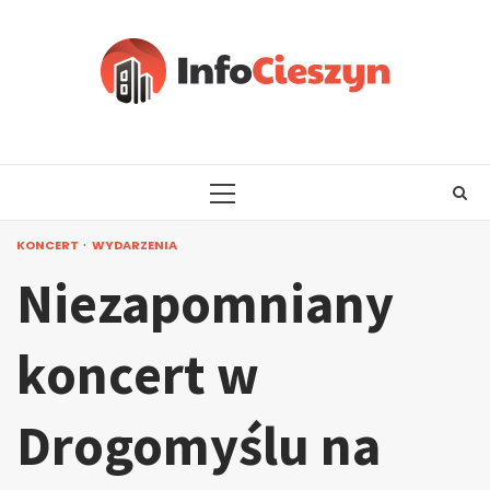
Skip
to
content
PRIMARY
MENU
KONCERT
WYDARZENIA
Niezapomniany
koncert w
Drogomyślu na