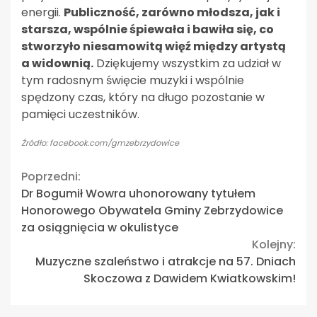
energii.
Publiczność, zarówno młodsza, jak i
starsza, wspólnie śpiewała i bawiła się, co
stworzyło niesamowitą więź między artystą
a widownią.
Dziękujemy wszystkim za udział w
tym radosnym święcie muzyki i wspólnie
spędzony czas, który na długo pozostanie w
pamięci uczestników.
Źródło: facebook.com/gmzebrzydowice
Continue
Poprzedni:
Dr Bogumił Wowra uhonorowany tytułem
Reading
Honorowego Obywatela Gminy Zebrzydowice
za osiągnięcia w okulistyce
Kolejny:
Muzyczne szaleństwo i atrakcje na 57. Dniach
Skoczowa z Dawidem Kwiatkowskim!