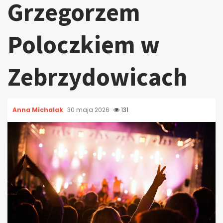
Grzegorzem
Poloczkiem w
Zebrzydowicach
Anna Michalak
30 maja 2026
131