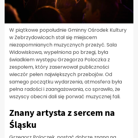
W piątkowe popołudnie Gminny Ośrodek Kultury
w Zebrzydowicach stał się miejscem
niezapomnianych muzycznych przeżyć. Sala
Widowiskowa, wypełniona po brzegi, była
świadkiem występu Grzegorza Poloczka z
zespołem, który zaserwował publiczności
wieczór pełen największych przebojów. Od
samego początku wydarzenia, atmosfera była
pełna radości i zaangażowania, co sprawiło, że
wszyscy obecni dali się porwać muzycznej fali.
Znany artysta z sercem na
Śląsku
Grzegorz Poloczek, postać dobrze znana na