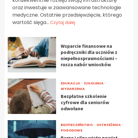
konsekwentnie rozwija swoją infrastrukturę
oraz inwestuje w zaawansowane technologie
medyczne. Ostatnie przedsięwzięcie, którego
wartość sięga...
Czytaj dalej
Wsparcie finansowe na
podręczniki dla uczniów z
niepełnosprawnościami –
rusza nabór wniosków
EDUKACJA
SZKOLENIA
WYDARZENIA
Bezpłatne szkolenie
cyfrowe dla seniorów
odwołane
BEZPIECZEŃSTWO
OSTRZEŻENIA
POGODOWE
Burze i silny wiatr: powiat