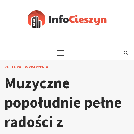
Skip
to
content
PRIMARY
MENU
KULTURA
WYDARZENIA
Muzyczne
popołudnie pełne
radości z