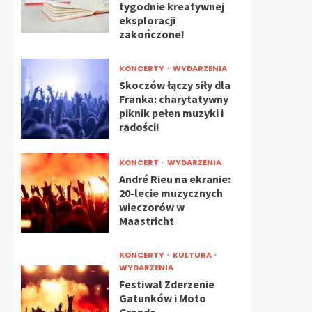
tygodnie kreatywnej
eksploracji
zakończone!
KONCERTY
WYDARZENIA
Skoczów łączy siły dla
Franka: charytatywny
piknik pełen muzyki i
radości!
KONCERT
WYDARZENIA
André Rieu na ekranie:
20-lecie muzycznych
wieczorów w
Maastricht
KONCERTY
KULTURA
WYDARZENIA
Festiwal Zderzenie
Gatunków i Moto