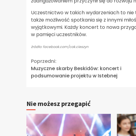
zaangażowaniem przyczynił się do rozwoju m
Uczestnictwo w takich wydarzeniach to nie 
także możliwość spotkania się z innymi miłoś
wyjątkowymi. Każdy koncert to nowa przygo
w pamięci uczestników.
źródło: facebook.com/cok.cieszyn
Continue
Poprzedni:
Muzyczne skarby Beskidów: koncert i
Reading
podsumowanie projektu w Istebnej
Nie możesz przegapić