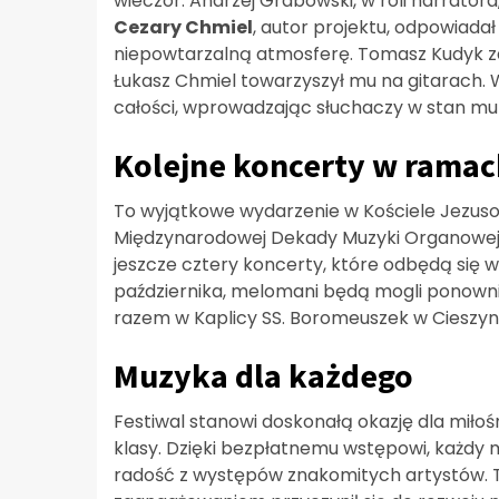
wieczór. Andrzej Grabowski, w roli narrator
Cezary Chmiel
, autor projektu, odpowiada
niepowtarzalną atmosferę. Tomasz Kudyk za
Łukasz Chmiel towarzyszył mu na gitarach. Wy
całości, wprowadzając słuchaczy w stan muzy
Kolejne koncerty w ramac
To wyjątkowe wydarzenie w Kościele Jezus
Międzynarodowej Dekady Muzyki Organowej, 
jeszcze cztery koncerty, które odbędą się 
października, melomani będą mogli ponown
razem w Kaplicy SS. Boromeuszek w Cieszynie
Muzyka dla każdego
Festiwal stanowi doskonałą okazję dla miło
klasy. Dzięki bezpłatnemu wstępowi, każdy
radość z występów znakomitych artystów. To 