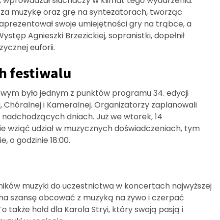
a, wprowadzał słuchaczy w klimat tego wydarzenia.
ł za muzykę oraz grę na syntezatorach, tworząc
prezentował swoje umiejętności gry na trąbce, a
stęp Agnieszki Brzezickiej, sopranistki, dopełnił
cznej euforii.
h festiwalu
owym było jednym z punktów programu 34. edycji
Chóralnej i Kameralnej. Organizatorzy zaplanowali
w nadchodzących dniach. Już we wtorek, 14
ie wziąć udział w muzycznych doświadczeniach, tym
, o godzinie 18:00.
śników muzyki do uczestnictwa w koncertach najwyższej
 ma szansę obcować z muzyką na żywo i czerpać
także hołd dla Karola Stryi, który swoją pasją i