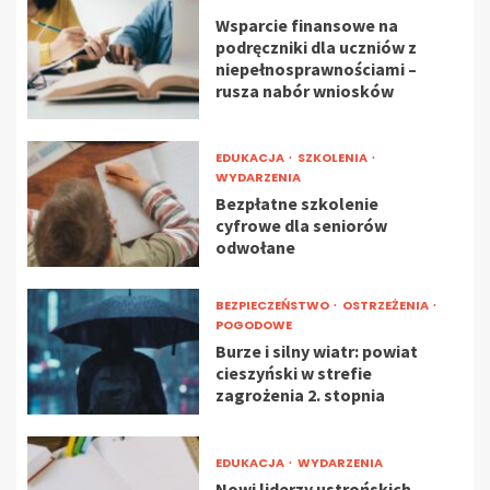
Wsparcie finansowe na
podręczniki dla uczniów z
niepełnosprawnościami –
rusza nabór wniosków
EDUKACJA
SZKOLENIA
WYDARZENIA
Bezpłatne szkolenie
cyfrowe dla seniorów
odwołane
BEZPIECZEŃSTWO
OSTRZEŻENIA
POGODOWE
Burze i silny wiatr: powiat
cieszyński w strefie
zagrożenia 2. stopnia
EDUKACJA
WYDARZENIA
Nowi liderzy ustrońskich