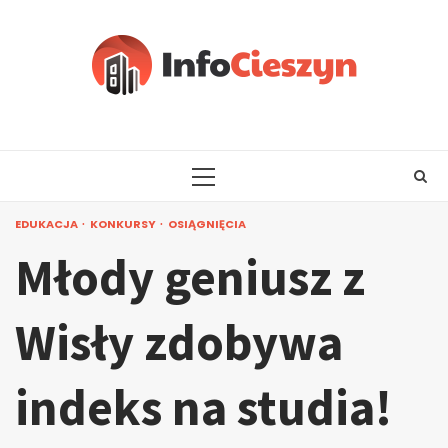
Skip
to
content
PRIMARY
MENU
EDUKACJA
KONKURSY
OSIĄGNIĘCIA
Młody geniusz z
Wisły zdobywa
indeks na studia!