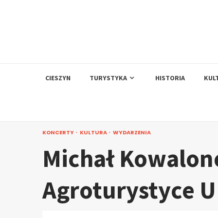
Skip
to
content
CIESZYN
TURYSTYKA
HISTORIA
KUL
KONCERTY
KULTURA
WYDARZENIA
Michał Kowalon
Agroturystyce U