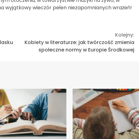
lnym otoczeniu, w towarzystwie muzyki na żywo, w
y na wyjątkowy wieczór pełen niezapomnianych wrażeń!
Kolejny:
lasku
Kobiety w literaturze: jak twórczość zmienia
społeczne normy w Europie Środkowej