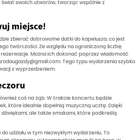
świat swoich utworów, tworząc wspólnie z
uj miejsce!
ędzie zbierać dobrowolne datki do kapelusza, co jest
go twórczości. Ze względu na ograniczoną liczbę
ze rezerwacje. Można ich dokonać poprzez wiadomość
grodaugazdy@gmail.com
. Tego typu wydarzenia szybko
rwacji z wyprzedzeniem.
eczoru
ównież coś na ząb. W trakcie koncertu będzie
k, które idealnie dopełnią muzyczną ucztę. Dzięki
o dźwiękami, ale także smakami, które podkreślą
 do udziału w tym niezwykłym wydarzeniu. To