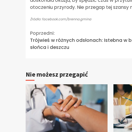
doskonała okazja, by spędzić czas w przytu
otoczeniu przyrody. Nie przegap tej szans
Źródło: facebook.com/brenna.gmina
Continue
Poprzedni:
Trójwieś w różnych odsłonach: Istebna w b
Reading
słońca i deszczu
Nie możesz przegapić