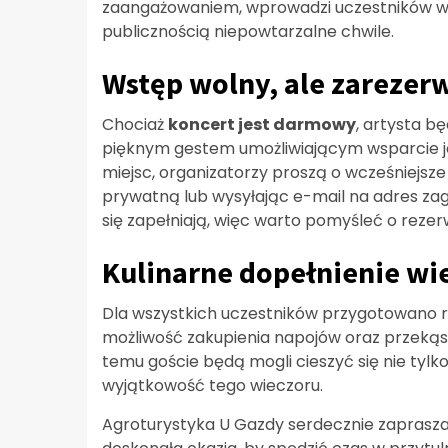
zaangażowaniem, wprowadzi uczestników w 
publicznością niepowtarzalne chwile.
Wstęp wolny, ale zarezerw
Chociaż
koncert jest darmowy
, artysta b
pięknym gestem umożliwiającym wsparcie je
miejsc, organizatorzy proszą o wcześniejs
prywatną lub wysyłając e-mail na adres
za
się zapełniają, więc warto pomyśleć o reze
Kulinarne dopełnienie wi
Dla wszystkich uczestników przygotowano r
możliwość zakupienia napojów oraz przekąse
temu goście będą mogli cieszyć się nie tylk
wyjątkowość tego wieczoru.
Agroturystyka U Gazdy serdecznie zaprasza