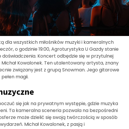
ą dla wszystkich miłośników muzyki i kameralnych
czór, o godzinie 19:00, Agroturystyka U Gazdy stanie
oświadczenia. Koncert odbędzie się w przytulnej
i Michał Kowalonek. Ten utalentowany artysta, znany
becnie związany jest z grupą Snowman. Jego gitarowe
 pełen magii.
muzyczne
poczuć się jak na prywatnym występie, gdzie muzyka
zeni. Ta kameralna sceneria pozwala na bezpośredni
osferze może dzielić się swoją twórczością w sposób
ydarzeń. Michał Kowalonek, z pasją i