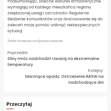
Podsumowując, obecne warunki atmosferyczne
wymagają od każdego mieszkańca regionu
zwiększonej uwagi i ostrożności. Regularne
śledzenie komunikatów oraz dostosowanie się do
zaleceń może pomóc uniknąć niebezpiecznych
sytuacji.
Źródło: facebook.com/powiat.cieszynski
Continue
Poprzedni:
Silny mróz nadchodzi! Uważaj na ekstremalne
Reading
temperatury
Kolejny:
Marznące opady: Ostrzeżenie IMGW na
nadchodzące dni
Przeczytaj