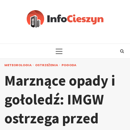
Skip
to
content
PRIMARY
MENU
METEOROLOGIA
OSTRZEŻENIA
POGODA
Marznące opady i
gołoledź: IMGW
ostrzega przed