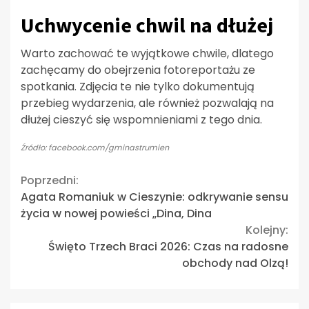
Uchwycenie chwil na dłużej
Warto zachować te wyjątkowe chwile, dlatego
zachęcamy do obejrzenia fotoreportażu ze
spotkania. Zdjęcia te nie tylko dokumentują
przebieg wydarzenia, ale również pozwalają na
dłużej cieszyć się wspomnieniami z tego dnia.
Źródło: facebook.com/gminastrumien
Continue
Poprzedni:
Agata Romaniuk w Cieszynie: odkrywanie sensu
Reading
życia w nowej powieści „Dina, Dina
Kolejny:
Święto Trzech Braci 2026: Czas na radosne
obchody nad Olzą!