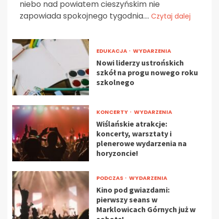
niebo nad powiatem cieszyńskim nie
zapowiada spokojnego tygodnia....
Czytaj dalej
EDUKACJA
WYDARZENIA
Nowi liderzy ustrońskich
szkół na progu nowego roku
szkolnego
KONCERTY
WYDARZENIA
Wiślańskie atrakcje:
koncerty, warsztaty i
plenerowe wydarzenia na
horyzoncie!
PODCZAS
WYDARZENIA
Kino pod gwiazdami:
pierwszy seans w
Marklowicach Górnych już w