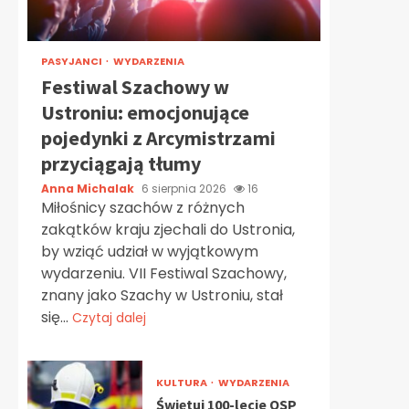
PASYJANCI
WYDARZENIA
Festiwal Szachowy w
Ustroniu: emocjonujące
pojedynki z Arcymistrzami
przyciągają tłumy
Anna Michalak
6 sierpnia 2026
16
Miłośnicy szachów z różnych
zakątków kraju zjechali do Ustronia,
by wziąć udział w wyjątkowym
wydarzeniu. VII Festiwal Szachowy,
znany jako Szachy w Ustroniu, stał
się...
Czytaj dalej
KULTURA
WYDARZENIA
Świętuj 100-lecie OSP