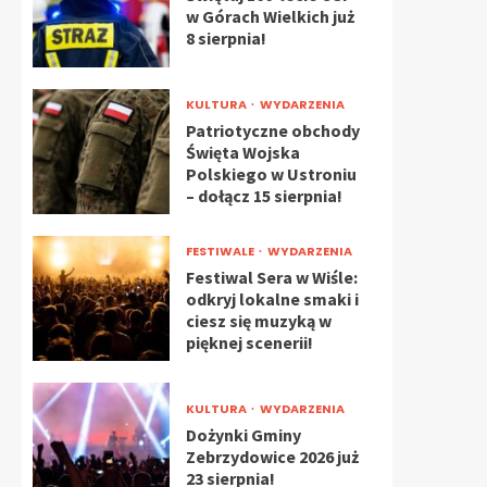
w Górach Wielkich już
8 sierpnia!
KULTURA
WYDARZENIA
Patriotyczne obchody
Święta Wojska
Polskiego w Ustroniu
– dołącz 15 sierpnia!
FESTIWALE
WYDARZENIA
Festiwal Sera w Wiśle:
odkryj lokalne smaki i
ciesz się muzyką w
pięknej scenerii!
KULTURA
WYDARZENIA
Dożynki Gminy
Zebrzydowice 2026 już
23 sierpnia!