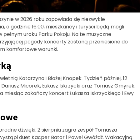
szynie w 2026 roku zapowiada się niezwykle
ia, o godzinie 16:00, mieszkańcy i turyści będą mogli
 pełnym uroku Parku Pokoju. Na te muzyczne
przyjającej pogody koncerty zostaną przeniesione do
m komfortowe warunki.
yką
wietnią Katarzyna i Błażej Knopek. Tydzień później, 12
k, Dariusz Micorek, Łukasz Iskrzycki oraz Tomasz Gmyrek.
, a miesiąc zakończy koncert Łukasza Iskrzyckiego i Ewy
iowe
orodne dźwięki. 2 sierpnia zagra zespół Tomasza
a, wystąpi duet Kacper Bator i Paweł Gwóźdź. Wakacyjną