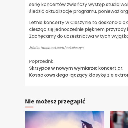
serię koncertów zwieńczy występ studia wok
śledzić aktualizacje programu, ponieważ o
Letnie koncerty w Cieszynie to doskonała ok
ciesząc się jednocześnie pięknem przyrody 
Zachęcamy do uczestnictwa w tych wyjątk
Źródło: facebook.com/cok.cieszyn
Continue
Poprzedni:
Skrzypce w nowym wymiarze: koncert dr.
Reading
Kossakowskiego łączący klasykę z elektro
Nie możesz przegapić