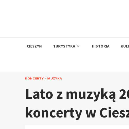
Skip
to
content
CIESZYN
TURYSTYKA
HISTORIA
KUL
KONCERTY
MUZYKA
Lato z muzyką 2
koncerty w Cies