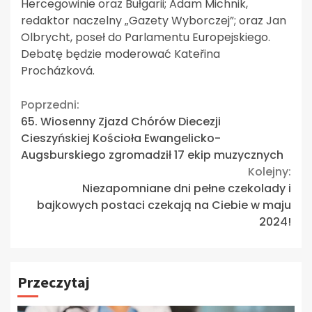
Hercegowinie oraz Bułgarii; Adam Michnik,
redaktor naczelny „Gazety Wyborczej”; oraz Jan
Olbrycht, poseł do Parlamentu Europejskiego.
Debatę będzie moderować Kateřina
Procházková.
Continue
Poprzedni:
65. Wiosenny Zjazd Chórów Diecezji
Reading
Cieszyńskiej Kościoła Ewangelicko-
Augsburskiego zgromadził 17 ekip muzycznych
Kolejny:
Niezapomniane dni pełne czekolady i
bajkowych postaci czekają na Ciebie w maju
2024!
Przeczytaj