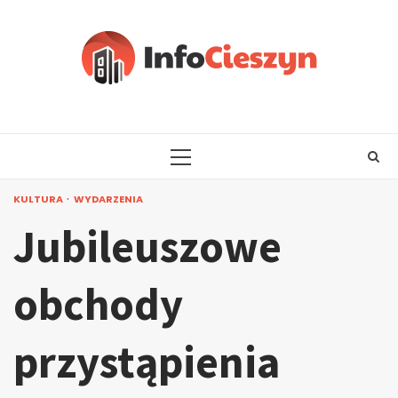
Skip
to
content
PRIMARY
MENU
KULTURA
WYDARZENIA
Jubileuszowe
obchody
przystąpienia