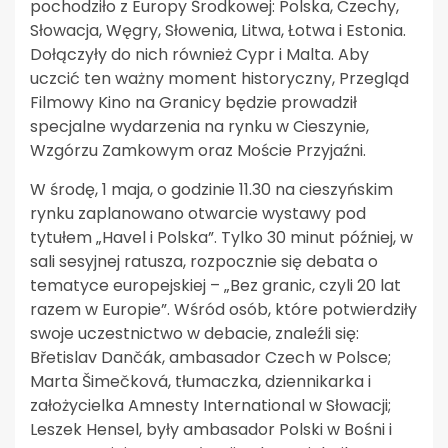
pochodziło z Europy Środkowej: Polska, Czechy,
Słowacja, Węgry, Słowenia, Litwa, Łotwa i Estonia.
Dołączyły do nich również Cypr i Malta. Aby
uczcić ten ważny moment historyczny, Przegląd
Filmowy Kino na Granicy będzie prowadził
specjalne wydarzenia na rynku w Cieszynie,
Wzgórzu Zamkowym oraz Moście Przyjaźni.
W środę, 1 maja, o godzinie 11.30 na cieszyńskim
rynku zaplanowano otwarcie wystawy pod
tytułem „Havel i Polska”. Tylko 30 minut później, w
sali sesyjnej ratusza, rozpocznie się debata o
tematyce europejskiej – „Bez granic, czyli 20 lat
razem w Europie”. Wśród osób, które potwierdziły
swoje uczestnictwo w debacie, znaleźli się:
Břetislav Dančák, ambasador Czech w Polsce;
Marta Šimečková, tłumaczka, dziennikarka i
założycielka Amnesty International w Słowacji;
Leszek Hensel, były ambasador Polski w Bośni i