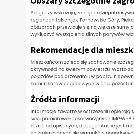
Obszary szczególnie zagr
Prognozy wskazują, że najbardziej intensyw
regionach takich jak Tarnowskie Góry, Piekar
obszarach przewiduje się największe sumy 
wykluczyć wystąpienia silnych porywów wiat
Rekomendacje dla miesz
Mieszkańcom zaleca się zachowanie szczegó
aktywności na świeżym powietrzu. Warto za
pojazdów pod drzewami i w pobliżu niepewny
komunikatów pogodowych w celu pozostania
Źródła informacji
Informacje zawarte w ostrzeżeniu opierają 
sieci pomiarowo-obserwacyjnych IMGW-PIB. 
różnić od opisanych, dlatego istotne jest m
do zmieniających się warunków pogodowyc