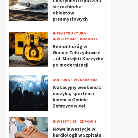
Cieszynie: rozpoczęła
się rozbiórka
obiektów
przemysłowych
INFRASTRUKTURA
INWESTYCJE
REMONTY
Remont dróg w
Gminie Zebrzydowice
– ul. Matejki i Kaczycka
po modernizacji
KULTURA
WYDARZENIA
Wakacyjny weekend z
muzyką, sportem i
kinem w Gminie
Zebrzydowice!
INWESTYCJE
ZDROWIE
Nowe inwestycje w
kardiologii w Szpitalu