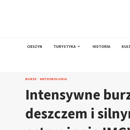
Skip
to
content
CIESZYN
TURYSTYKA
HISTORIA
KUL
BURZE
METEOROLOGIA
Intensywne bur
deszczem i siln