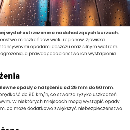
nej wydał ostrzeżenie o nadchodzących burzach
,
ństwo mieszkańców wielu regionów. Zjawiska
ntensywnymi opadami deszczu oraz silnym wiatrem.
zagrożenia, a prawdopodobieństwo ich wystąpienia
ożenia
ulewne opady o natężeniu od 25 mm do 50 mm
.
rędkość do 85 km/h, co stwarza ryzyko uszkodzeń
gowym. W niektórych miejscach mogą wystąpić opady
3 cm, co może dodatkowo zwiększyć niebezpieczeństwo