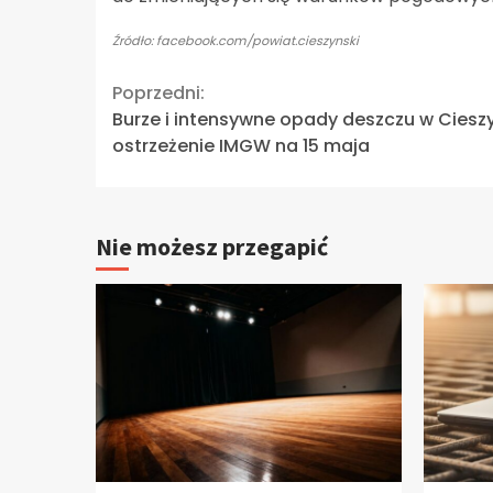
Źródło: facebook.com/powiat.cieszynski
Continue
Poprzedni:
Burze i intensywne opady deszczu w Cieszy
Reading
ostrzeżenie IMGW na 15 maja
Nie możesz przegapić