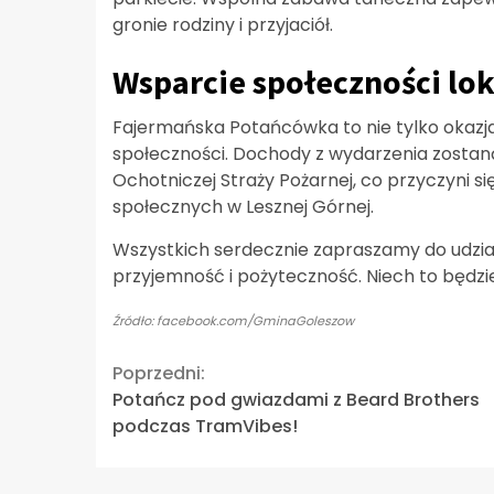
gronie rodziny i przyjaciół.
Wsparcie społeczności lok
Fajermańska Potańcówka to nie tylko okazja
społeczności. Dochody z wydarzenia zostan
Ochotniczej Straży Pożarnej, co przyczyni s
społecznych w Lesznej Górnej.
Wszystkich serdecznie zapraszamy do udzia
przyjemność i pożyteczność. Niech to będzie
Źródło: facebook.com/GminaGoleszow
Continue
Poprzedni:
Potańcz pod gwiazdami z Beard Brothers
Reading
podczas TramVibes!