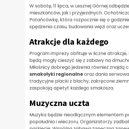
W sobotę, 11 lipca, w Lesznej Górnej odbędz
mieszkańców, jak i przyjezdnych. Ochotnicz
Potańcówkę, która rozpocznie się o godzinie
spędzenia czasu, budowania więzi oraz uczes
Atrakcje dla każdego
Program imprezy obfituje w liczne atrakcje
będą mogły cieszyć się z zabawy na dmucha
Miłośnicy dobrego jedzenia również znajdą c
smakołyki regionalne
oraz dania serwowan
tradycyjne placki z blachy, zakręcone ziemni
zaspokoją apetyt każdego smakosza.
Muzyczna uczta
Muzyka będzie nieodłącznym elementem po
popołudnia i wieczoru. Organizatorzy zadbali
parkiecie. Wspólna zabawa taneczna zapewn