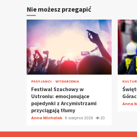
Nie możesz przegapić
PASYJANCI
WYDARZENIA
KULTU
Festiwal Szachowy w
Święt
Ustroniu: emocjonujące
Górach
pojedynki z Arcymistrzami
Anna M
przyciągają tłumy
Anna Michalak
6 sierpnia 2026
20