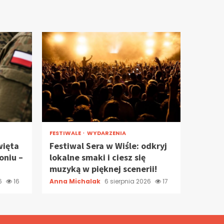
FESTIWALE
WYDARZENIA
więta
Festiwal Sera w Wiśle: odkryj
oniu –
lokalne smaki i ciesz się
muzyką w pięknej scenerii!
26
16
Anna Michalak
6 sierpnia 2026
17