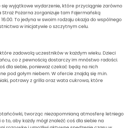
ie się wyjątkowe wydarzenie, które przyciągnie zarówno
a Straż Pożarna zorganizuje tam Fajermańską
 16.00. To jedyna w swoim rodzaju okazja do wspólnego
tnictwa w inicjatywie o szczytnym celu.
, które zadowolą uczestników w każdym wieku. Dzieci
ńcu, co z pewnością dostarczy im mnóstwo radości.
oś dla siebie, ponieważ czekać będą na nich
e pod gołym niebem. W ofercie znajdą się m.in.
aki, potrawy z grilla oraz wata cukrowa, które
tańcówki, tworząc niezapomnianą atmosferę letniego
 o to, aby każdy mógł znaleźć coś dla siebie na
i rozrywkę i umożliwi aktywne spędzenie czasu w