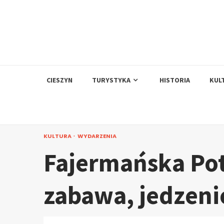
Skip
to
content
CIESZYN
TURYSTYKA
HISTORIA
KUL
KULTURA
WYDARZENIA
Fajermańska Po
zabawa, jedzeni