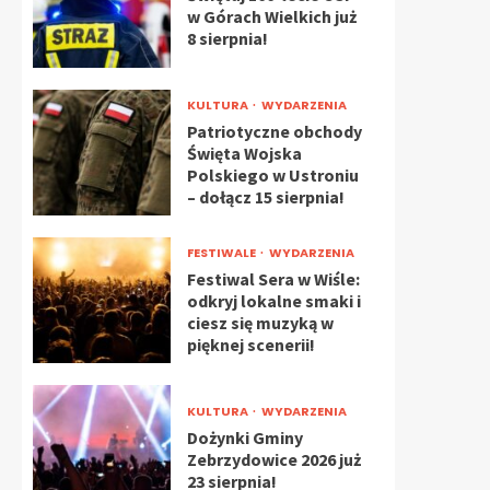
w Górach Wielkich już
8 sierpnia!
KULTURA
WYDARZENIA
Patriotyczne obchody
Święta Wojska
Polskiego w Ustroniu
– dołącz 15 sierpnia!
FESTIWALE
WYDARZENIA
Festiwal Sera w Wiśle:
odkryj lokalne smaki i
ciesz się muzyką w
pięknej scenerii!
KULTURA
WYDARZENIA
Dożynki Gminy
Zebrzydowice 2026 już
23 sierpnia!