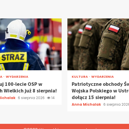
RA
WYDARZENIA
KULTURA
WYDARZENIA
uj 100-lecie OSP w
Patriotyczne obchody Ś
 Wielkich już 8 sierpnia!
Wojska Polskiego w Ustr
dołącz 15 sierpnia!
ichalak
6 sierpnia 2026
14
Anna Michalak
6 sierpnia 20