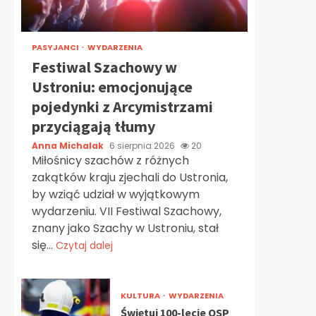
PASYJANCI
WYDARZENIA
Festiwal Szachowy w
Ustroniu: emocjonujące
pojedynki z Arcymistrzami
przyciągają tłumy
Anna Michalak
6 sierpnia 2026
20
Miłośnicy szachów z różnych
zakątków kraju zjechali do Ustronia,
by wziąć udział w wyjątkowym
wydarzeniu. VII Festiwal Szachowy,
znany jako Szachy w Ustroniu, stał
się...
Czytaj dalej
KULTURA
WYDARZENIA
Świętuj 100-lecie OSP