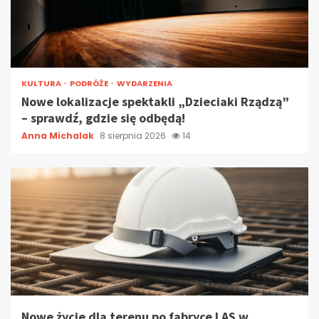
KULTURA
PODRÓŻE
WYDARZENIA
Nowe lokalizacje spektakli „Dzieciaki Rządzą”
– sprawdź, gdzie się odbędą!
Anna Michalak
8 sierpnia 2026
14
Nowe życie dla terenu po fabryce LAS w