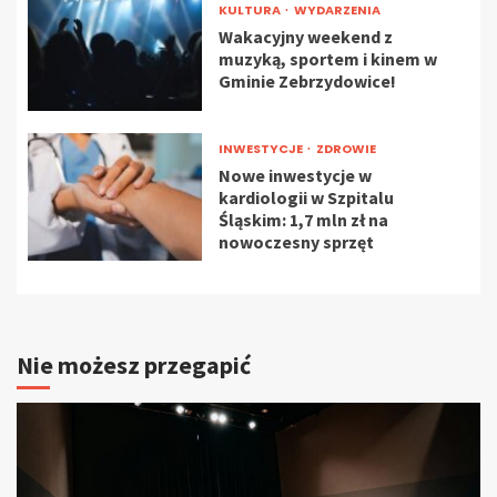
KULTURA
WYDARZENIA
Wakacyjny weekend z
muzyką, sportem i kinem w
Gminie Zebrzydowice!
INWESTYCJE
ZDROWIE
Nowe inwestycje w
kardiologii w Szpitalu
Śląskim: 1,7 mln zł na
nowoczesny sprzęt
Nie możesz przegapić