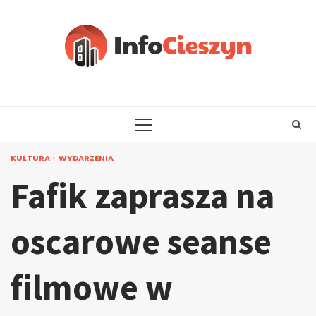
Skip
to
content
PRIMARY
MENU
KULTURA
WYDARZENIA
Fafik zaprasza na
oscarowe seanse
filmowe w