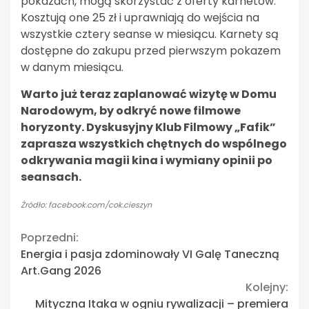
pokazach, mogą skorzystać z oferty karnetów.
Kosztują one 25 zł i uprawniają do wejścia na
wszystkie cztery seanse w miesiącu. Karnety są
dostępne do zakupu przed pierwszym pokazem
w danym miesiącu.
Warto już teraz zaplanować wizytę w Domu
Narodowym, by odkryć nowe filmowe
horyzonty. Dyskusyjny Klub Filmowy „Fafik”
zaprasza wszystkich chętnych do wspólnego
odkrywania magii kina i wymiany opinii po
seansach.
Źródło: facebook.com/cok.cieszyn
Continue
Poprzedni:
Energia i pasja zdominowały VI Galę Taneczną
Reading
Art.Gang 2026
Kolejny:
Mityczna Itaka w ogniu rywalizacji – premiera