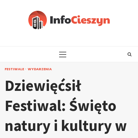
Skip
to
content
PRIMARY
MENU
FESTIWALE
WYDARZENIA
Dziewięćsił
Festiwal: Święto
natury i kultury w