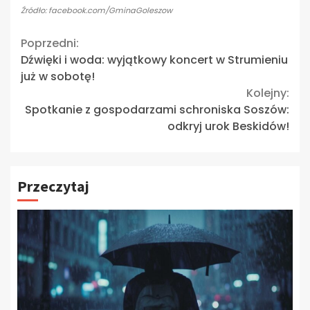
Źródło: facebook.com/GminaGoleszow
Continue
Poprzedni:
Dźwięki i woda: wyjątkowy koncert w Strumieniu
Reading
już w sobotę!
Kolejny:
Spotkanie z gospodarzami schroniska Soszów:
odkryj urok Beskidów!
Przeczytaj