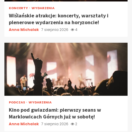
KONCERTY
WYDARZENIA
Wiślańskie atrakcje: koncerty, warsztaty i
plenerowe wydarzenia na horyzoncie!
Anna Michalak
7 sierpnia 2026
4
PODCZAS
WYDARZENIA
Kino pod gwiazdami: pierwszy seans w
Marklowicach Górnych już w sobotę!
Anna Michalak
7 sierpnia 2026
2