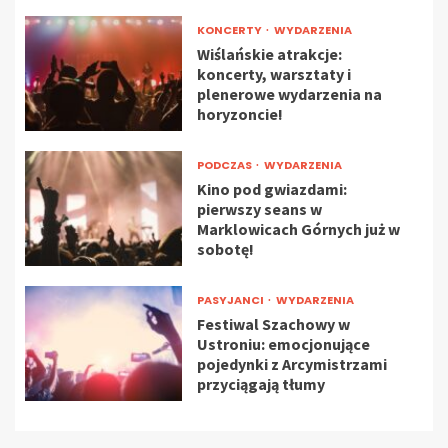
KONCERTY
WYDARZENIA
Wiślańskie atrakcje:
koncerty, warsztaty i
plenerowe wydarzenia na
horyzoncie!
PODCZAS
WYDARZENIA
Kino pod gwiazdami:
pierwszy seans w
Marklowicach Górnych już w
sobotę!
PASYJANCI
WYDARZENIA
Festiwal Szachowy w
Ustroniu: emocjonujące
pojedynki z Arcymistrzami
przyciągają tłumy