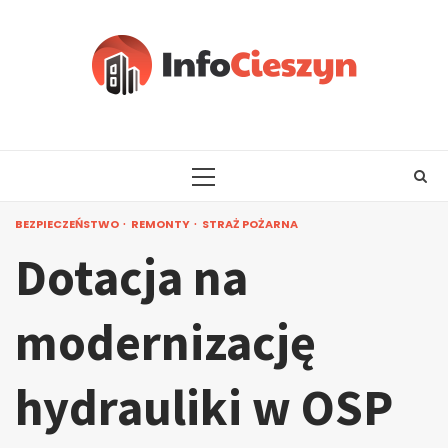
Skip
to
content
PRIMARY
MENU
BEZPIECZEŃSTWO
REMONTY
STRAŻ POŻARNA
Dotacja na
modernizację
hydrauliki w OSP