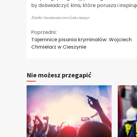
by doświadczyć kina, które porusza i inspiruj
Źródło: facebook.com/cok.cieszyn
Continue
Poprzedni:
Tajemnice pisania kryminałów: Wojciech
Reading
Chmielarz w Cieszynie
Nie możesz przegapić