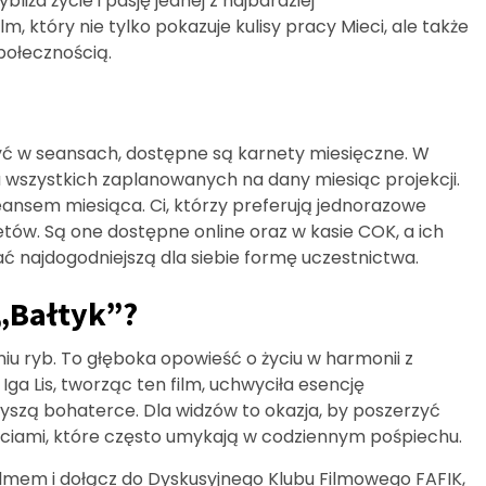
iża życie i pasję jednej z najbardziej
m, który nie tylko pokazuje kulisy pracy Mieci, ale także
połecznością.
zyć w seansach, dostępne są karnety miesięczne. W
a wszystkich zaplanowanych na dany miesiąc projekcji.
nsem miesiąca. Ci, którzy preferują jednorazowe
tów. Są one dostępne online oraz w kasie COK, a ich
ać najdogodniejszą dla siebie formę uczestnictwa.
„Bałtyk”?
niu ryb. To głęboka opowieść o życiu w harmonii z
. Iga Lis, tworząc ten film, uchwyciła esencję
yszą bohaterce. Dla widzów to okazja, by poszerzyć
ściami, które często umykają w codziennym pośpiechu.
ilmem i dołącz do Dyskusyjnego Klubu Filmowego FAFIK,