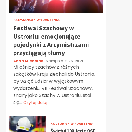
PASYJANCI
WYDARZENIA
Festiwal Szachowy w
Ustroniu: emocjonujące
pojedynki z Arcymistrzami
przyciągają tłumy
Anna Michalak
6 sierpnia 2026
21
Miłośnicy szachów z różnych
zakątków kraju zjechali do Ustronia,
by wziąć udział w wyjątkowym
wydarzeniu. VII Festiwal Szachowy,
znany jako Szachy w Ustroniu, stał
się...
Czytaj dalej
KULTURA
WYDARZENIA
Świętuj 100-lecie OSP