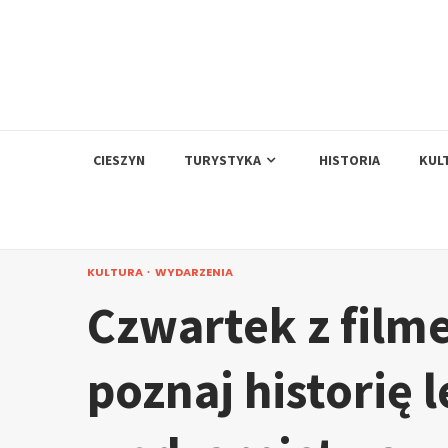
Skip
to
content
CIESZYN
TURYSTYKA
HISTORIA
KUL
KULTURA
WYDARZENIA
Czwartek z film
poznaj historię 