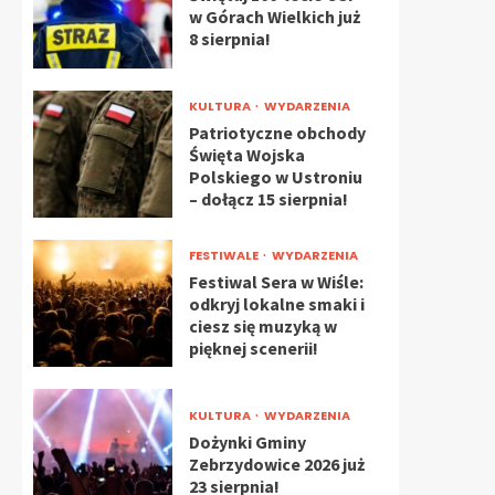
w Górach Wielkich już
8 sierpnia!
KULTURA
WYDARZENIA
Patriotyczne obchody
Święta Wojska
Polskiego w Ustroniu
– dołącz 15 sierpnia!
FESTIWALE
WYDARZENIA
Festiwal Sera w Wiśle:
odkryj lokalne smaki i
ciesz się muzyką w
pięknej scenerii!
KULTURA
WYDARZENIA
Dożynki Gminy
Zebrzydowice 2026 już
23 sierpnia!