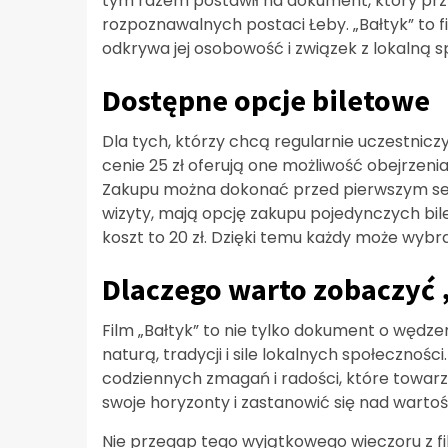
tym razem postawił na dokument, który przybl
rozpoznawalnych postaci Łeby. „Bałtyk” to fil
odkrywa jej osobowość i związek z lokalną s
Dostępne opcje biletowe
Dla tych, którzy chcą regularnie uczestnic
cenie 25 zł oferują one możliwość obejrzeni
Zakupu można dokonać przed pierwszym sea
wizyty, mają opcję zakupu pojedynczych bile
koszt to 20 zł. Dzięki temu każdy może wybr
Dlaczego warto zobaczyć 
Film „Bałtyk” to nie tylko dokument o wędze
naturą, tradycji i sile lokalnych społeczności
codziennych zmagań i radości, które towarz
swoje horyzonty i zastanowić się nad warto
Nie przegap tego wyjątkowego wieczoru z f