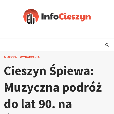
Skip
to
content
PRIMARY
MENU
MUZYKA
WYDARZENIA
Cieszyn Śpiewa:
Muzyczna podróż
do lat 90. na