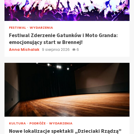
FESTIWAL
WYDARZENIA
Festiwal Zderzenie Gatunków i Moto Granda:
emocjonujący start w Brennej!
Anna Michalak
9 sierpnia 2026
6
KULTURA
PODRÓŻE
WYDARZENIA
Nowe lokalizacje spektakli „Dzieciaki Rządzą”