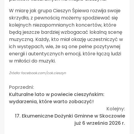
W miarę jak grupa Cieszyn Śpiewa rozwija swoje
skrzydła, z pewnością możemy spodziewać się
kolejnych niezapomnianych koncertów, które
będą jeszcze bardziej wzbogacać lokalną scenę
muzyczną. Każdy, kto miał okazję uczestniczyć w
ich występach, wie, że są one pełne pozytywnej
energii i autentycznych emocji, które łączą ludzi
w miłości do muzyki.
Źródło: facebook.com/cok.cieszyn
Continue
Poprzedni:
Kulturalne lato w powiecie cieszyńskim:
Reading
wydarzenia, które warto zobaczyć!
Kolejny:
17. Ekumeniczne Dożynki Gminne w Skoczowie
już 6 września 2026 r.