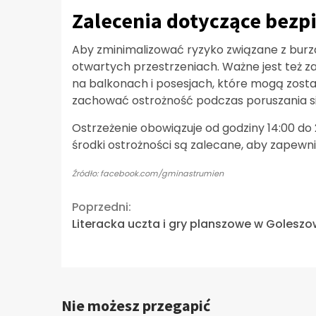
Zalecenia dotyczące bezp
Aby zminimalizować ryzyko związane z burz
otwartych przestrzeniach. Ważne jest też z
na balkonach i posesjach, które mogą zost
zachować ostrożność podczas poruszania s
Ostrzeżenie obowiązuje od godziny 14:00 do
środki ostrożności są zalecane, aby zapewni
Źródło: facebook.com/gminastrumien
Continue
Poprzedni:
Literacka uczta i gry planszowe w Goleszo
Reading
Nie możesz przegapić