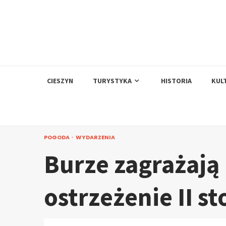
Skip
to
content
CIESZYN
TURYSTYKA
HISTORIA
KUL
POGODA
WYDARZENIA
Burze zagrażają
ostrzeżenie II st