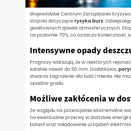
Wojewódzkie Centrum Zarządzania Kryzysow
stopnia dotyczące
ryzyka burz
. Dzisiejsz
gwałtownych zjawisk atmosferycznych. Eks
na poziomie 70%, co oznacza konieczność z
Intensywne opady deszczu 
Prognozy wskazują, że w niektórych rejona
lokalnie nawet do 50 mm. Dodatkowo,
pory
stwarza zagrożenie dla ludzi i mienia. Nie 
opadów gradu.
Możliwe zakłócenia w do
Ze względu na potencjalnie ekstremalne w
na ewentualne przerwy w dostawie energii e
baterii oraz naładowanie urządzeń elektron