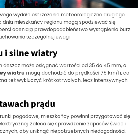
ego wydało ostrzeżenie meteorologiczne drugiego
ego dnia mieszkańcy regionu mogą spodziewać się
perci oceniają prawdopodobieństwo wystąpienia burz
achowania szczególnej uwagi.
i silne wiatry
ch deszcz może osiągnąć wartości od 35 do 45 mm, a
wy wiatru
mogą dochodzić do prędkości 75 km/h, co
można też wykluczyć krótkotrwałych, lecz intensywnych
stawach prądu
arunki pogodowe, mieszkańcy powinni przygotować się
lektrycznej. Zaleca się sprawdzenie zapasów świec i
icznych, aby uniknąć niepotrzebnych niedogodności.