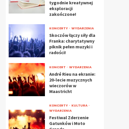
tygodnie kreatywnej
eksploracji
zakończone!
KONCERTY
WYDARZENIA
Skoczów łączy siły dla
Franka: charytatywny
piknik pełen muzyki i
radości!
KONCERT
WYDARZENIA
André Rieu na ekranie:
20-lecie muzycznych
wieczorów w
Maastricht
KONCERTY
KULTURA
WYDARZENIA
Festiwal Zderzenie
Gatunków i Moto