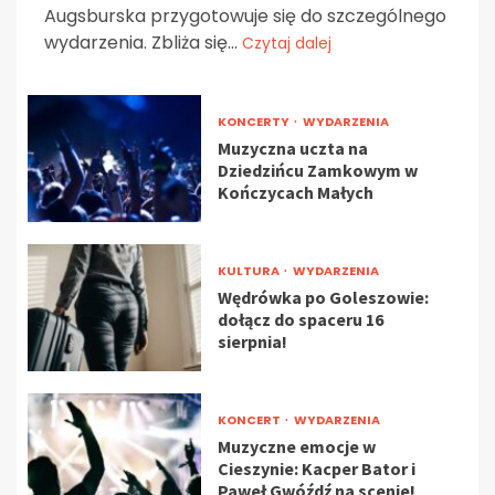
Augsburska przygotowuje się do szczególnego
wydarzenia. Zbliża się...
Czytaj dalej
KONCERTY
WYDARZENIA
Muzyczna uczta na
Dziedzińcu Zamkowym w
Kończycach Małych
KULTURA
WYDARZENIA
Wędrówka po Goleszowie:
dołącz do spaceru 16
sierpnia!
KONCERT
WYDARZENIA
Muzyczne emocje w
Cieszynie: Kacper Bator i
Paweł Gwóźdź na scenie!