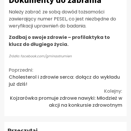
Należy zabrać ze sobą dowód tożsamości
zawierający numer PESEL, co jest niezbędne do
weryfikacji uprawnień do badania.
Zadbaj o swoje zdrowie – profilaktyka to
klucz do długiego życia.
Źródło: facebook.com/gminastrumien
Continue
Poprzedni:
Cholesterol i zdrowie serca: dołącz do wykładu
Reading
już dziś!
Kolejny:
Kojzarówka promuje zdrowe nawyki: Młodzież w
akcji na konkursie zdrowotnym
Przeczytaj