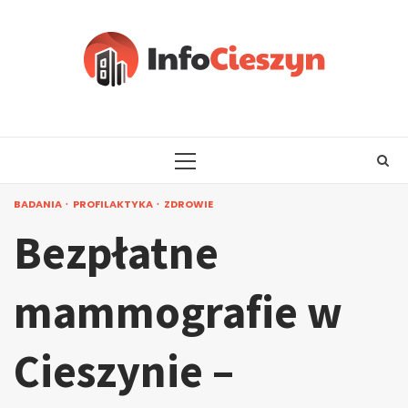
Skip
to
content
PRIMARY
MENU
BADANIA
PROFILAKTYKA
ZDROWIE
Bezpłatne
mammografie w
Cieszynie –