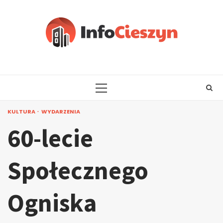
Skip
to
content
PRIMARY
MENU
KULTURA
WYDARZENIA
60-lecie
Społecznego
Ogniska