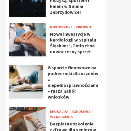
muzyką, sportem i
kinem w Gminie
Zebrzydowice!
INWESTYCJE
ZDROWIE
Nowe inwestycje w
kardiologii w Szpitalu
Śląskim: 1,7 mln zł na
nowoczesny sprzęt
Wsparcie finansowe na
podręczniki dla uczniów
z
niepełnosprawnościami
– rusza nabór
wniosków
EDUKACJA
SZKOLENIA
WYDARZENIA
Bezpłatne szkolenie
cyfrowe dla seniorów