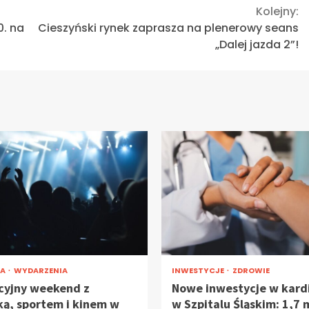
Kolejny:
0. na
Cieszyński rynek zaprasza na plenerowy seans
„Dalej jazda 2”!
RA
WYDARZENIA
INWESTYCJE
ZDROWIE
yjny weekend z
Nowe inwestycje w kardi
ą, sportem i kinem w
w Szpitalu Śląskim: 1,7 