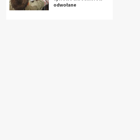
odwołane