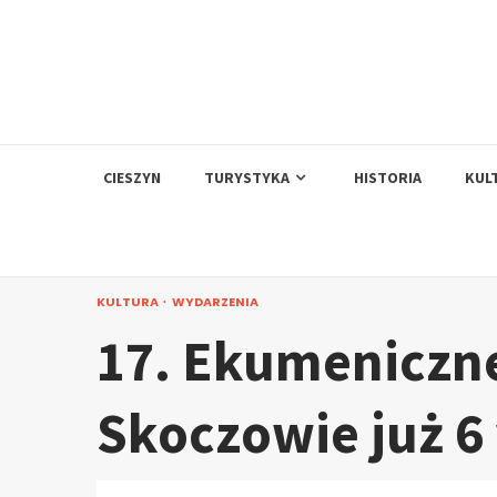
Skip
to
content
CIESZYN
TURYSTYKA
HISTORIA
KUL
KULTURA
WYDARZENIA
17. Ekumeniczn
Skoczowie już 6 