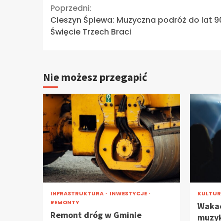
Continue
Poprzedni:
Cieszyn Śpiewa: Muzyczna podróż do lat 9
Reading
Święcie Trzech Braci
Nie możesz przegapić
INFRASTRUKTURA
INWESTYCJE
KULTU
REMONTY
Wakac
Remont dróg w Gminie
muzyk